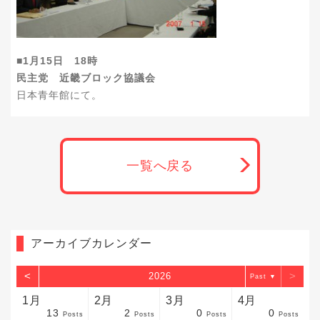
■1月15日 18時
民主党 近畿ブロック協議会
日本青年館にて。
一覧へ戻る
アーカイブカレンダー
<
>
2026
▼
1月
2月
3月
4月
13
2
0
0
sts
sts
sts
sts
sts
sts
sts
sts
sts
sts
sts
sts
sts
sts
sts
sts
sts
sts
sts
sts
sts
Posts
Posts
Posts
Posts