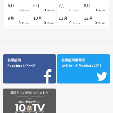
5月
6月
7月
8月
0
0
0
0
sts
sts
sts
sts
sts
sts
sts
sts
sts
sts
sts
sts
sts
sts
sts
sts
sts
sts
sts
sts
sts
Posts
Posts
Posts
Posts
9月
10月
11月
12月
0
0
0
0
sts
sts
sts
sts
sts
sts
sts
sts
sts
sts
sts
sts
sts
sts
sts
sts
sts
sts
sts
sts
ost
Posts
Posts
Posts
Posts