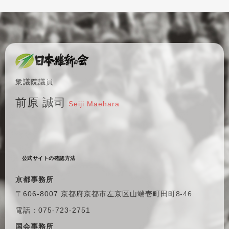
衆議院議員
前原 誠司
Seiji Maehara
公式サイトの確認方法
京都事務所
〒606-8007 京都府京都市左京区
山端壱町田町8-46
電話：075-723-2751
国会事務所